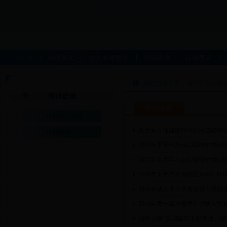
首 页
学院概况
成人高等教育
培训进修
自学考试
您的当前位置：
首页
» 培训进
培训进修
培训进修
培训中心简介
关于举办住建部BIM应用技能等
培训通知
2017年下半年AutoCAD软件培
2017年上半年AutoCAD软件培
2016年下半年大兴校区AutoCA
2016年成人专升本考前补习班招
2016年度一级注册建造师执业
我中心获“全国建筑工程专业一级